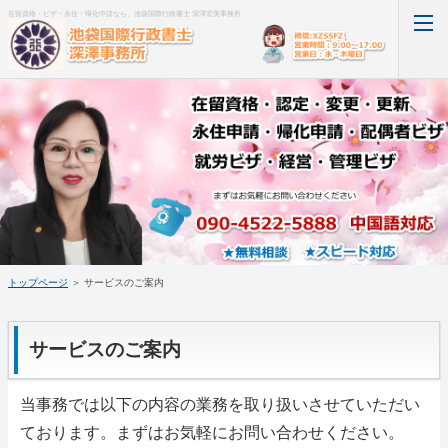
在留資格・ビザ・永住・帰化申請なら、池袋国際行政書士 深澤宏美事務所
トップページ
サービスのご案内
ご利用料金
アクセス
トップページ
＞ サービスのご案内
代表者挨拶
サービスのご案内
ホーム
RSS購読
当事務では以下の内容の業務を取り扱いさせていただい
ております。まずはお気軽にお問い合わせください。
サイトマップ